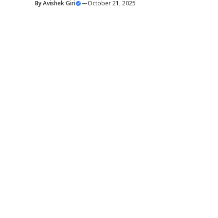
By
Avishek Giri
—
October 21, 2025