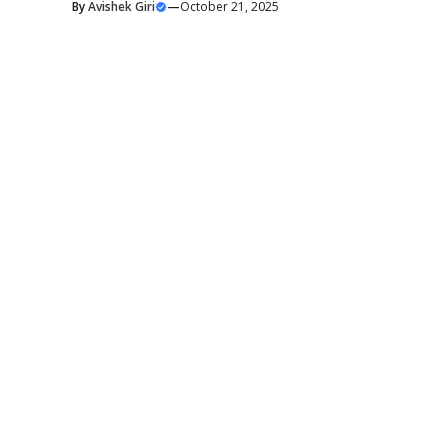
By
Avishek Giri
—
October 21, 2025