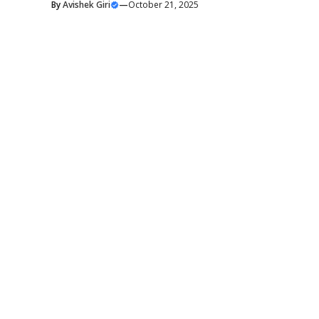
By
Avishek Giri
—
October 21, 2025