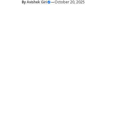
By
Avishek Giri
—
October 20, 2025