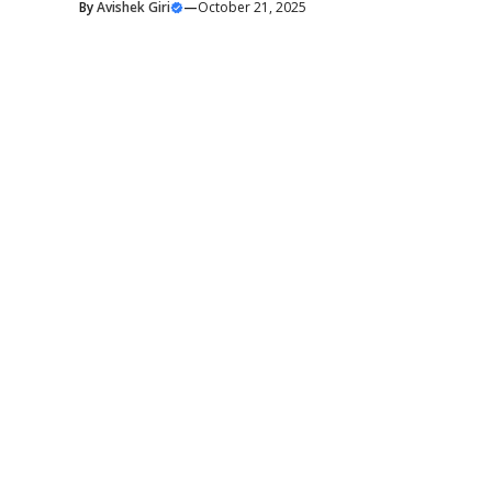
By
Avishek Giri
—
October 21, 2025