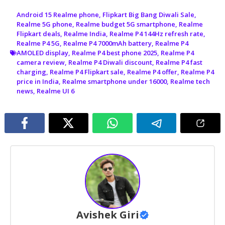
Android 15 Realme phone
,
Flipkart Big Bang Diwali Sale
,
Realme 5G phone
,
Realme budget 5G smartphone
,
Realme
Flipkart deals
,
Realme India
,
Realme P4 144Hz refresh rate
,
Realme P4 5G
,
Realme P4 7000mAh battery
,
Realme P4
AMOLED display
,
Realme P4 best phone 2025
,
Realme P4
camera review
,
Realme P4 Diwali discount
,
Realme P4 fast
charging
,
Realme P4 Flipkart sale
,
Realme P4 offer
,
Realme P4
price in India
,
Realme smartphone under 16000
,
Realme tech
news
,
Realme UI 6
Avishek Giri