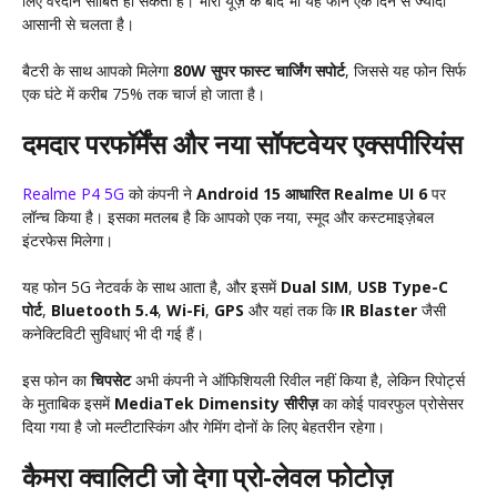
लिए वरदान साबित हो सकती है। भारी यूज़ के बाद भी यह फोन एक दिन से ज्यादा
आसानी से चलता है।
बैटरी के साथ आपको मिलेगा
80W सुपर फास्ट चार्जिंग सपोर्ट
, जिससे यह फोन सिर्फ
एक घंटे में करीब 75% तक चार्ज हो जाता है।
दमदार परफॉर्मेंस और नया सॉफ्टवेयर एक्सपीरियंस
Realme P4 5G
को कंपनी ने
Android 15 आधारित Realme UI 6
पर
लॉन्च किया है। इसका मतलब है कि आपको एक नया, स्मूद और कस्टमाइज़ेबल
इंटरफेस मिलेगा।
यह फोन 5G नेटवर्क के साथ आता है, और इसमें
Dual SIM
,
USB Type-C
पोर्ट
,
Bluetooth 5.4
,
Wi-Fi
,
GPS
और यहां तक कि
IR Blaster
जैसी
कनेक्टिविटी सुविधाएं भी दी गई हैं।
इस फोन का
चिपसेट
अभी कंपनी ने ऑफिशियली रिवील नहीं किया है, लेकिन रिपोर्ट्स
के मुताबिक इसमें
MediaTek Dimensity सीरीज़
का कोई पावरफुल प्रोसेसर
दिया गया है जो मल्टीटास्किंग और गेमिंग दोनों के लिए बेहतरीन रहेगा।
कैमरा क्वालिटी जो देगा प्रो-लेवल फोटोज़