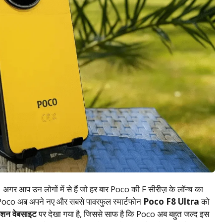
।
अगर आप उन लोगों में से हैं जो हर बार Poco की F सीरीज़ के लॉन्च का
ै। Poco अब अपने नए और सबसे पावरफुल स्मार्टफोन
Poco F8 Ultra
को
शन वेबसाइट
पर देखा गया है, जिससे साफ है कि Poco अब बहुत जल्द इस