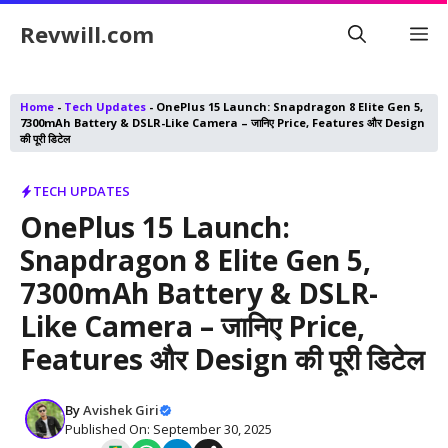
Skip
Revwill.com
M
to
content
Home
-
Tech Updates
-
OnePlus 15 Launch: Snapdragon 8 Elite Gen 5,
7300mAh Battery & DSLR-Like Camera – जानिए Price, Features और Design
की पूरी डिटेल
TECH UPDATES
OnePlus 15 Launch:
Snapdragon 8 Elite Gen 5,
7300mAh Battery & DSLR-
Like Camera – जानिए Price,
Features और Design की पूरी डिटेल
By
Avishek Giri
Published On: September 30, 2025