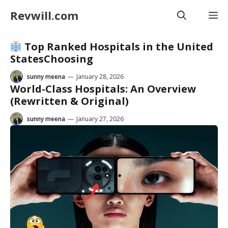
Skip
Revwill.com
M
to
content
Top Ranked Hospitals in the United
StatesChoosing
sunny meena
—
January 28, 2026
World-Class Hospitals: An Overview
(Rewritten & Original)
sunny meena
—
January 27, 2026